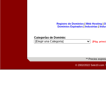
Registro de Dominios
|
Web Hosting
|
D
Dominios Expirados
|
Industrias
|
Indu
Categorías de Dominio:
[Pág. princi
** Precios expre
© 2002/2022 Solo10.com