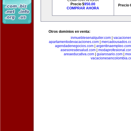
COMPRAR AHORA
Precio $
950.00
Precio 
COMPRAR AHORA
Otros dominios en venta:
inmueblesenalquiler.com
|
vacacione
apartamentodevacaciones.com
|
mercadousados.c
agendadenegocios.com
|
argentinaempleo.com
asesoresdesalud.com
|
modaprofesional.co
areaeducativa.com
|
guiarosario.com
|
mod
vacacionesencolombia.