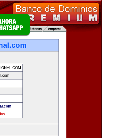
nal.com
IONAL.COM
al.com
al.com
tas