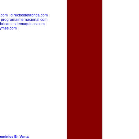
l.com
|
directosdefabrica.com
|
|
programainternacional.com
|
abricantesdemaquinas.com
|
ymes.com
|
ominios En Venta