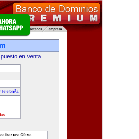
om
 puesto en Venta
 TelefonÃ­a
tas
ealizar una Oferta