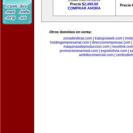
COMPRAR AHORA
Precio $
2,490.00
Precio 
COMPRAR AHORA
Otros dominios en venta:
zonadeideas.com
|
trabajosweb.com
|
moto
holdingempresarial.com
|
direccionempresas.com
|
maquinasdeproduccion.com
|
movilink.co
promocionesenred.com
|
expobolivia.com
|
s
ambitocomercial.com
|
centrode