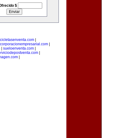
Ofrecido $
cicletasenventa.com
|
corporacionempresarial.com
|
m
|
sueloenventa.com
|
erviciodepostventa.com
|
imagen.com
|