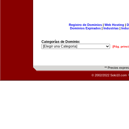
Registro de Dominios
|
Web Hosting
|
D
Dominios Expirados
|
Industrias
|
Indu
Categorías de Dominio:
[Pág. princi
** Precios expre
© 2002/2022 Solo10.com