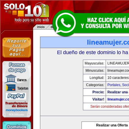
lineamujer.
El dueño de este dominio lo ha
Mayusculas:
LINEAMUJE
Minusculas:
lineamujer.c
Longitud:
10 caracteres
Categorias:
Portales
,
Soc
Precio:
Realizar una 
Visitar!
lineamujer.c
Serán consideradas ofer
Realizar una Oferta